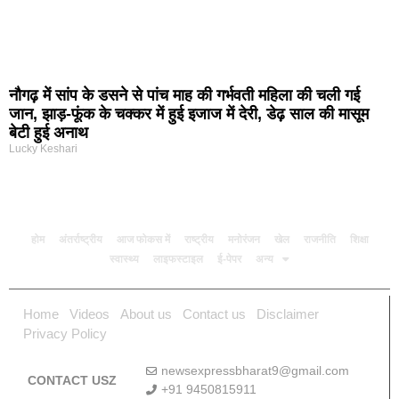
नौगढ़ में सांप के डसने से पांच माह की गर्भवती महिला की चली गई
जान, झाड़-फूंक के चक्कर में हुई इजाज में देरी, डेढ़ साल की मासूम
बेटी हुई अनाथ
Lucky Keshari
होम
अंतर्राष्ट्रीय
आज फोकस में
राष्ट्रीय
मनोरंजन
खेल
राजनीति
शिक्षा
स्वास्थ्य
लाइफस्टाइल
ई-पेपर
अन्य
Home
Videos
About us
Contact us
Disclaimer
Privacy Policy
newsexpressbharat9@gmail.com
CONTACT USZ
+91 9450815911