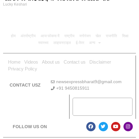
Lucky Keshari
होम
अंतर्राष्ट्रीय
आज फोकस में
राष्ट्रीय
मनोरंजन
खेल
राजनीति
शिक्षा
स्वास्थ्य
लाइफस्टाइल
ई-पेपर
अन्य
Home
Videos
About us
Contact us
Disclaimer
Privacy Policy
newsexpressbharat9@gmail.com
CONTACT USZ
+91 9450815911
Download App
FOLLOW US ON