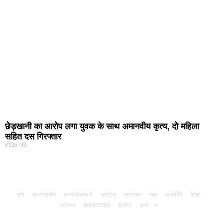
छेड़खानी का आरोप लगा युवक के साथ अमानवीय कृत्य, दो महिला
सहित दस गिरफ्तार
रविदेव पांडे
होम
अंतर्राष्ट्रीय
आज फोकस में
राष्ट्रीय
मनोरंजन
खेल
राजनीति
शिक्षा
स्वास्थ्य
लाइफस्टाइल
ई-पेपर
अन्य