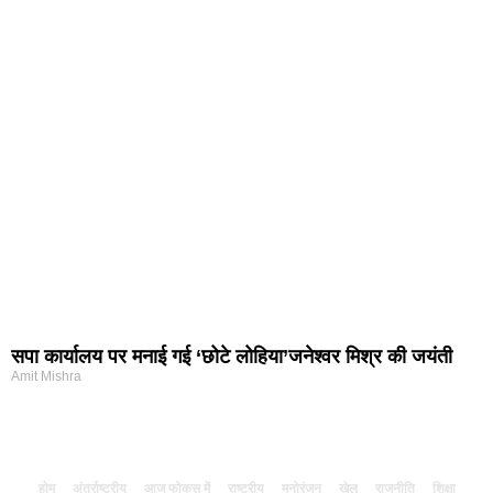
सपा कार्यालय पर मनाई गई ‘छोटे लोहिया’जनेश्वर मिश्र की जयंती
Amit Mishra
होम
अंतर्राष्ट्रीय
आज फोकस में
राष्ट्रीय
मनोरंजन
खेल
राजनीति
शिक्षा