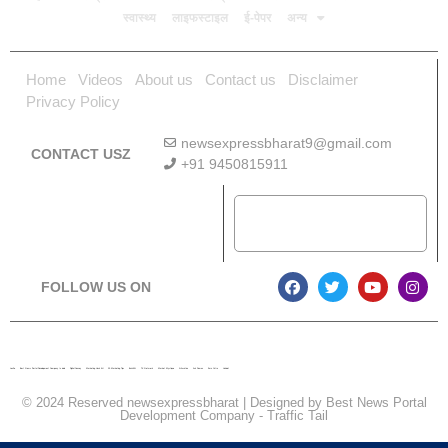
स्वास्थ्य
लाइफस्टाइल
ई-पेपर
अन्य
Home
Videos
About us
Contact us
Disclaimer
Privacy Policy
newsexpressbharat9@gmail.com
CONTACT USZ
+91 9450815911
Download App
FOLLOW US ON
Lexifo
Best News Portal Development Company In india
Digital Convey
Marketing Hack 4U
99 Marketing Tips
Buzz4AI
7K Network
Market Mystique
Ai Assistica
Ask Daman
Earn Yatra
Linkdot
© 2024 Reserved newsexpressbharat | Designed by
Best News Portal
Development Company
-
Traffic Tail