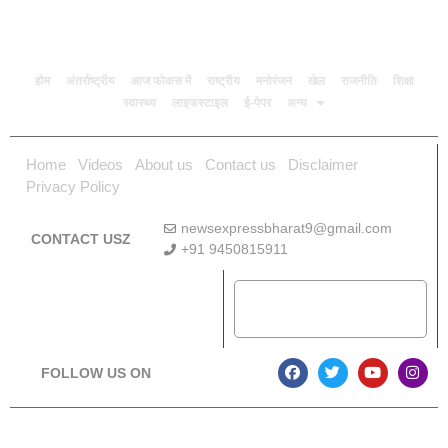
होम
अंतर्राष्ट्रीय
आज फोकस में
राष्ट्रीय
मनोरंजन
खेल
राजनीति
शिक्षा
स्वास्थ्य
लाइफस्टाइल
ई-पेपर
अन्य
Home
Videos
About us
Contact us
Disclaimer
Privacy Policy
newsexpressbharat9@gmail.com
CONTACT USZ
+91 9450815911
Download App
FOLLOW US ON