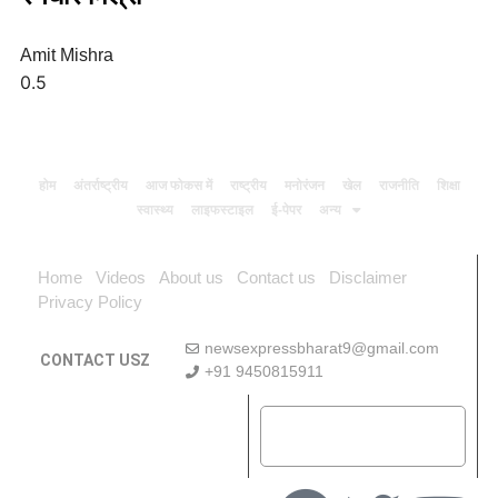
Amit Mishra
होम
अंतर्राष्ट्रीय
आज फोकस में
राष्ट्रीय
मनोरंजन
खेल
राजनीति
शिक्षा
स्वास्थ्य
लाइफस्टाइल
ई-पेपर
अन्य
Home
Videos
About us
Contact us
Disclaimer
Privacy Policy
newsexpressbharat9@gmail.com
CONTACT USZ
+91 9450815911
Download App