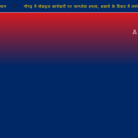
ियान
नौगढ़ में मोबाइल कारोबारी पर जानलेवा हमला, बकाये के विवाद में तमंच
 तालिबानी सजा, हाथ बांधकर पीटने और अर्धनग्न कर गांव में घुमाने का आरोप
ाधिकारी रणधीर मिश्रा