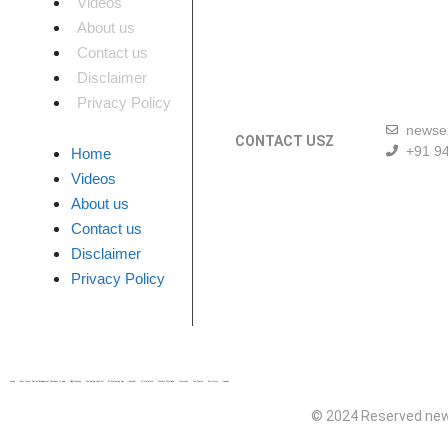
Videos
About us
Contact us
Disclaimer
Privacy Policy
newse
CONTACT USZ
+91 9
Home
Videos
About us
Contact us
Disclaimer
Privacy Policy
Lexifo
Best News Portal Development Company In india
Digital Convey
Marketing Hack 4U
99 Marketing Tips
Buzz4AI
7K Network
Market Mystique
Ai Assistica
Ask Daman
Earn Yatra
Linkdot
© 2024 Reserved new