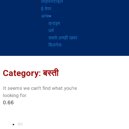
लाइफस्टाइल
ई-पेपर
अन्य
क्राइम
धर्म
सबसे अच्छी खबर
बिज़नेस
Category: बस्ती
It seems we can't find what you're
looking for.
होम