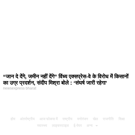
“जान दे देंगे, जमीन नहीं देंगे” विंध्य एक्सप्रेस-वे के विरोध में किसानों
का उग्र प्रदर्शन, संदीप मिश्रा बोले : ‘संघर्ष जारी रहेगा’
newsexpress bharat
होम
अंतर्राष्ट्रीय
आज फोकस में
राष्ट्रीय
मनोरंजन
खेल
राजनीति
शिक्षा
स्वास्थ्य
लाइफस्टाइल
ई-पेपर
अन्य